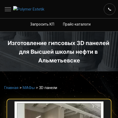
📋
Запросить КП
💬
Прайс-каталоги
📞
Запросить КП
Прайс-каталоги
Изготовление гипсовых 3D панелей 
для Высшей школы нефти в 
Альметьевске
Главная
>
МАФы
>
3D панели