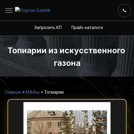
📋
Запросить КП
💬
Прайс-каталоги
📞
Запросить КП
Прайс-каталоги
Топиарии из искусственного 
газона
Главная
>
МАФы
>
Топиарии