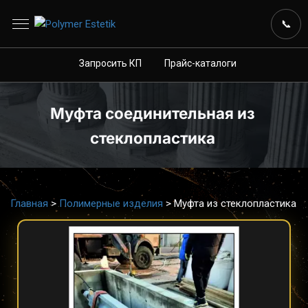
📋
Запросить КП
💬
Прайс-каталоги
📞
Запросить КП
Прайс-каталоги
Муфта соединительная из 
стеклопластика 
Главная
>
Полимерные изделия
>
Муфта из стеклопластика